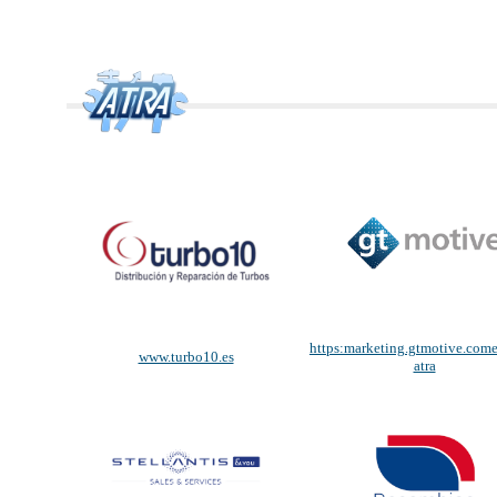
https:marketing.gtmotive.come
www.turbo10.es
atra