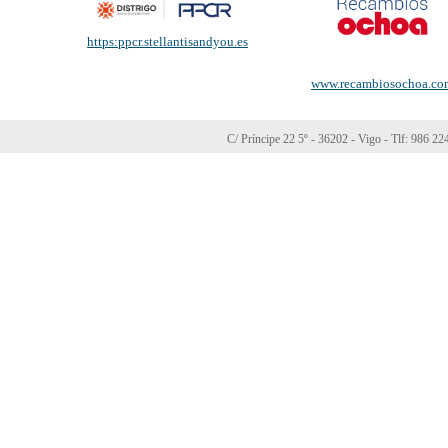
https:ppcr.stellantisandyou.es
www.recambiosochoa.co
C/ Príncipe 22 5º - 36202 - Vigo - Tlf: 986 2