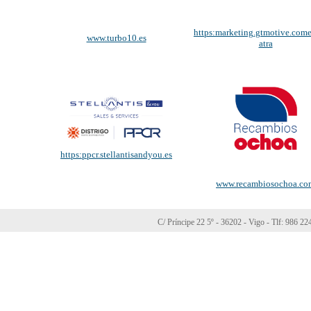
https:marketing.gtmotive.come
www.turbo10.es
atra
https:ppcr.stellantisandyou.es
www.recambiosochoa.co
C/ Príncipe 22 5º - 36202 - Vigo - Tlf: 986 2