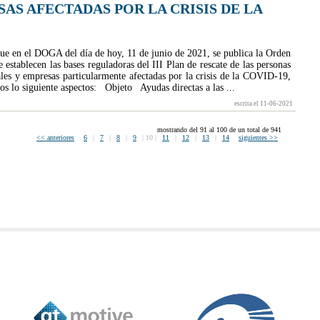
AS AFECTADAS POR LA CRISIS DE LA
e en el DOGA del día de hoy, 11 de junio de 2021, se publica la Orden
 establecen las bases reguladoras del III Plan de rescate de las personas
les y empresas particularmente afectadas por la crisis de la COVID-19,
s lo siguiente aspectos: Objeto Ayudas directas a las ...
escrita el 11-06-2021
mostrando del 91 al 100 de un total de 941
<< anteriores
6
|
7
|
8
|
9
|
10
|
11
|
12
|
13
|
14
siguientes >>