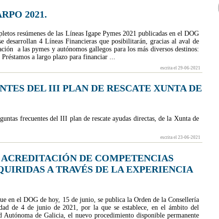
RPO 2021.
letos resúmenes de las Líneas Igape Pymes 2021 publicadas en el DOG
e desarrollan 4 Líneas Financieras que posibilitarán, gracias al aval de
ión a las pymes y autónomos gallegos para los más diversos destinos:
mos a largo plazo para financiar ...
escrita el 29-06-2021
TES DEL III PLAN DE RESCATE XUNTA DE
untas frecuentes del III plan de rescate ayudas directas, de la Xunta de
escrita el 23-06-2021
 ACREDITACIÓN DE COMPETENCIAS
UIRIDAS A TRAVÉS DE LA EXPERIENCIA
e en el DOG de hoy, 15 de junio, se publica la Orden de la Consellería
dad de 4 de junio de 2021, por la que se establece, en el ámbito del
d Autónoma de Galicia, el nuevo procedimiento disponible permanente