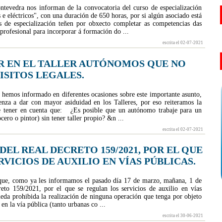
tevedra nos informan de la convocatoria del curso de especialización
e eléctricos", con una duración de 650 horas, por si algún asociado está
s de especialización teñen por obxecto completar as competencias das
profesional para incorporar á formación do ...
escrita el 02-07-2021
R EN EL TALLER AUTÓNOMOS QUE NO
ISITOS LEGALES.
 informado en diferentes ocasiones sobre este importante asunto,
enza a dar con mayor asiduidad en los Talleres, por eso reiteramos la
e tener en cuenta que: ¿Es posible que un autónomo trabaje para un
cero o pintor) sin tener taller propio? &n ...
escrita el 02-07-2021
EL REAL DECRETO 159/2021, POR EL QUE
VICIOS DE AUXILIO EN VÍAS PÚBLICAS.
ue, como ya les informamos el pasado día 17 de marzo, mañana, 1 de
reto 159/2021, por el que se regulan los servicios de auxilio en vías
a prohibida la realización de ninguna operación que tenga por objeto
en la vía pública (tanto urbanas co ...
escrita el 30-06-2021