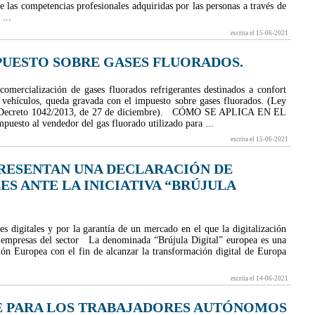
e las competencias profesionales adquiridas por las personas a través de
...
escrita el 15-06-2021
UESTO SOBRE GASES FLUORADOS.
omercialización de gases fluorados refrigerantes destinados a confort
n vehículos, queda gravada con el impuesto sobre gases fluorados. (Ley
al Decreto 1042/2013, de 27 de diciembre). CÓMO SE APLICA EN EL
esto al vendedor del gas fluorado utilizado para ...
escrita el 15-06-2021
PRESENTAN UNA DECLARACIÓN DE
ES ANTE LA INICIATIVA “BRÚJULA
s digitales y por la garantía de un mercado en el que la digitalización
s empresas del sector La denominada “Brújula Digital” europea es una
ión Europea con el fin de alcanzar la transformación digital de Europa
escrita el 14-06-2021
TE PARA LOS TRABAJADORES AUTÓNOMOS