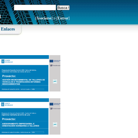
[
Asociarse
] o [
Entrar
]
Enlaces