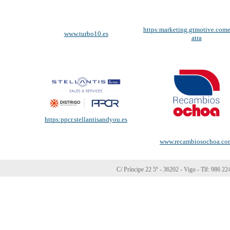
https:marketing.gtmotive.come
www.turbo10.es
atra
https:ppcr.stellantisandyou.es
www.recambiosochoa.co
C/ Príncipe 22 5º - 36202 - Vigo - Tlf: 986 2