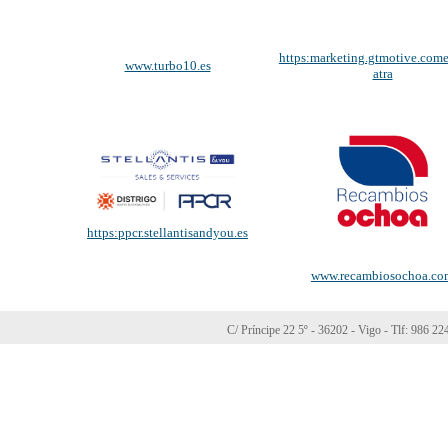
https:marketing.gtmotive.come
www.turbo10.es
atra
https:ppcr.stellantisandyou.es
www.recambiosochoa.co
C/ Príncipe 22 5º - 36202 - Vigo - Tlf: 986 2