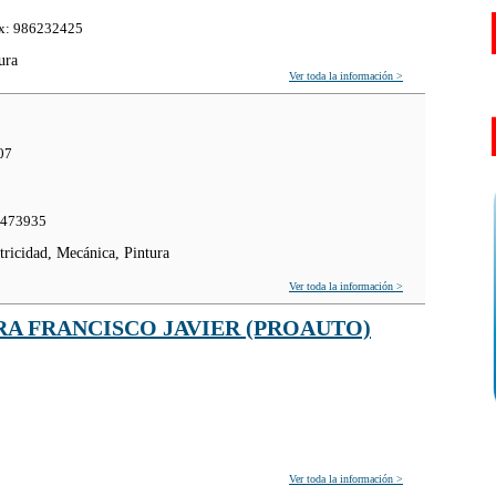
ax: 986232425
ura
Ver toda la información >
07
6473935
tricidad, Mecánica, Pintura
Ver toda la información >
A FRANCISCO JAVIER (PROAUTO)
Ver toda la información >