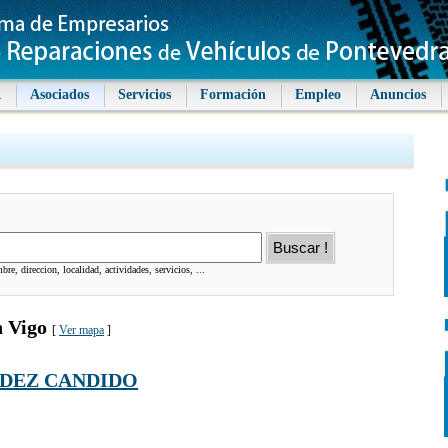
A
Asociados
Servicios
Formación
Empleo
Anuncios
re, direccion, localidad, actividades, servicios, ...
n Vigo
[
Ver mapa
]
DEZ CANDIDO