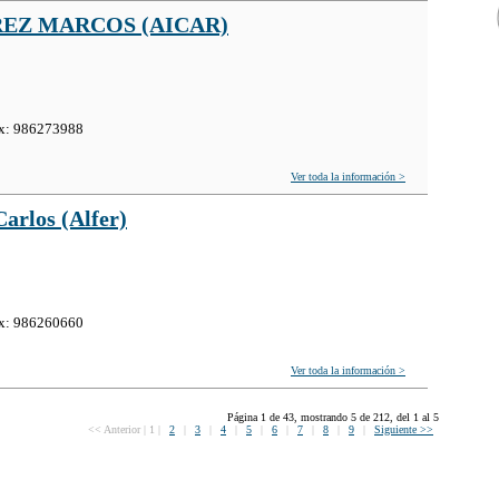
REZ MARCOS (AICAR)
ax: 986273988
Ver toda la información >
Carlos (Alfer)
ax: 986260660
Ver toda la información >
Página 1 de 43, mostrando 5 de 212, del 1 al 5
<< Anterior
|
1
|
2
|
3
|
4
|
5
|
6
|
7
|
8
|
9
|
Siguiente >>