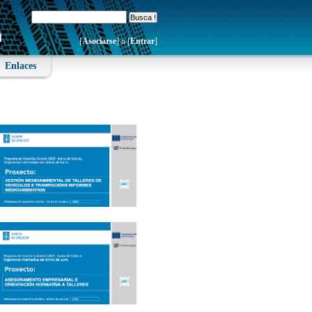
[
Asociarse
] o [
Entrar
]
Enlaces