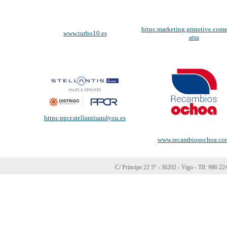
https:marketing.gtmotive.come
www.turbo10.es
atra
https:ppcr.stellantisandyou.es
www.recambiosochoa.co
C/ Príncipe 22 5º - 36202 - Vigo - Tlf: 986 2