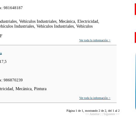
ax: 981648187
dustriales, Vehículos Industriales, Mecánica, Electricidad,
ehículos Industriales, Vehículos Industriales, Vehículos
AF
Ver toda la información >
.
17,5
ax: 986870239
tricidad, Mecánica, Pintura
Ver toda la información >
Página 1 de 1, mostrando 2 de 2, del 1 al 2
<< Anterior
| |
Siguiente >>