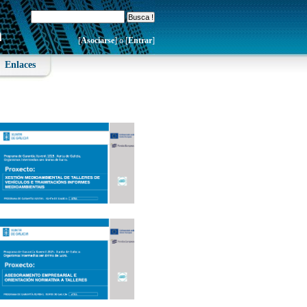
[
Asociarse
] o [
Entrar
]
Enlaces