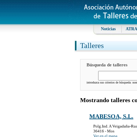
Noticias
ATR
Talleres
Búsqueda de talleres
introduzca sus criterios de búsqueda: nomb
Mostrando talleres c
MABESOA, S.L.
Polg.Ind. A Veigadaña-Ru
36416 - Mos
Ver en el mapa