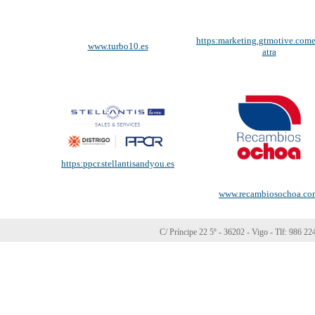
https:marketing.gtmotive.come
www.turbo10.es
atra
https:ppcr.stellantisandyou.es
www.recambiosochoa.co
C/ Príncipe 22 5º - 36202 - Vigo - Tlf: 986 2