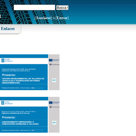
[
Asociarse
] o [
Entrar
]
Enlaces