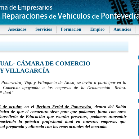
Asociados
Servicios
Formación
Empleo
Anuncios
DUAL- CÁMARA DE COMERCIO
 Y VILLAGARCÍA
ontevedra, Vigo y Villagarcía de Arosa, se invita a participar en la
Comercio apoyando a las empresas de la Demarcación. Relevo
P dual”.
8 de octubre
en el
Recinto Ferial de Pontevedra
, dentro del Salón
etivo de que el encuentro sirva para que podamos, junto con otros
Consellería de Educación que estarán presentes, podamos transmitir
omoviendo la práctica profesional dual en nuestras empresas que
al preparado y alineado con los retos actuales del mercado.