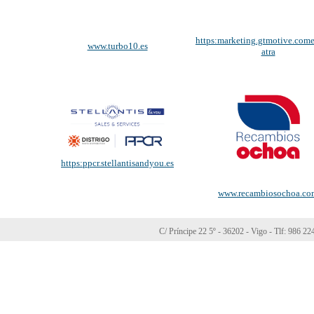
https:marketing.gtmotive.come
www.turbo10.es
atra
https:ppcr.stellantisandyou.es
www.recambiosochoa.co
C/ Príncipe 22 5º - 36202 - Vigo - Tlf: 986 2